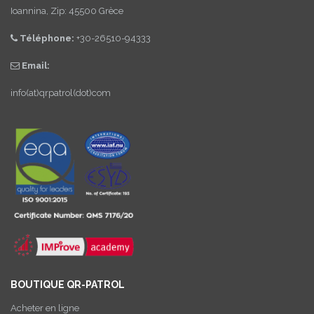
Ioannina, Zip: 45500 Grèce
Téléphone:
+30-26510-94333
Email:
info(at)qrpatrol(dot)com
BOUTIQUE QR-PATROL
Acheter en ligne