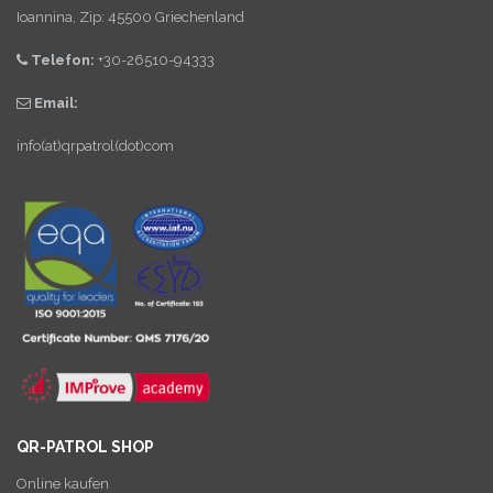
Ioannina, Zip: 45500 Griechenland
Telefon:
+30-26510-94333
Email:
info(at)qrpatrol(dot)com
QR-PATROL SHOP
Online kaufen