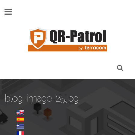
Παράκαμψη προς το κυρίως περιεχόμενο
blog-image-25.jpg