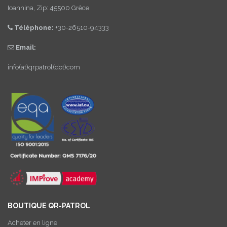
Ioannina, Zip: 45500 Grèce
Téléphone:
+30-26510-94333
Email:
info(at)qrpatrol(dot)com
BOUTIQUE QR-PATROL
Acheter en ligne