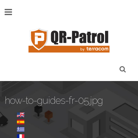
Skip to main content
how-to-guides-fr-05.jpg