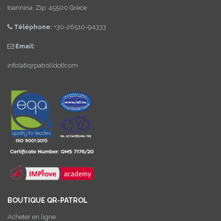
Ioannina, Zip: 45500 Grèce
Téléphone:
+30-26510-94333
Email:
info(at)qrpatrol(dot)com
BOUTIQUE QR-PATROL
Acheter en ligne