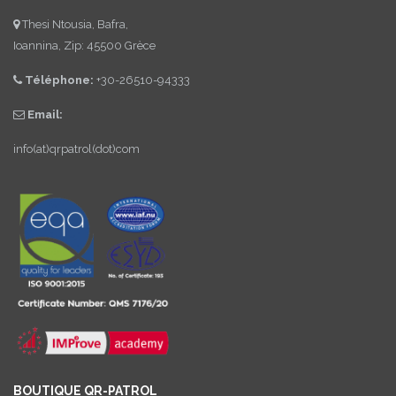
Thesi Ntousia, Bafra,
Ioannina, Zip: 45500 Grèce
Téléphone:
+30-26510-94333
Email:
info(at)qrpatrol(dot)com
BOUTIQUE QR-PATROL