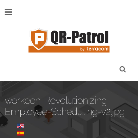
Skip to main content
workeen-Revolutionizing-
Employee-Scheduling-v2.jpg