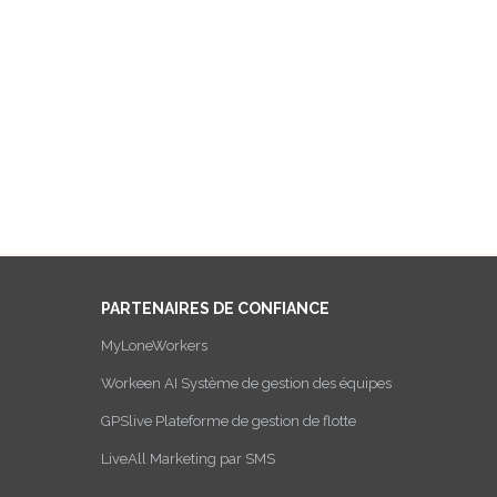
PARTENAIRES DE CONFIANCE
MyLoneWorkers
Workeen AI Système de gestion des équipes
GPSlive Plateforme de gestion de flotte
LiveAll Marketing par SMS