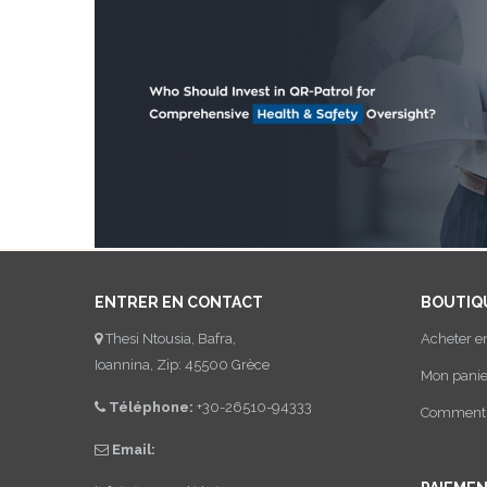
ENTRER EN CONTACT
BOUTIQ
Thesi Ntousia, Bafra,
Acheter e
Ioannina, Zip: 45500 Grèce
Mon panie
Téléphone:
+30-26510-94333
Comment a
Email: