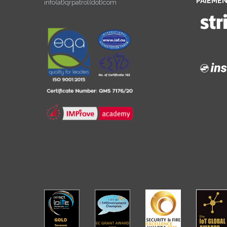
PAIEMEN
info(at)qrpatrol(dot)com