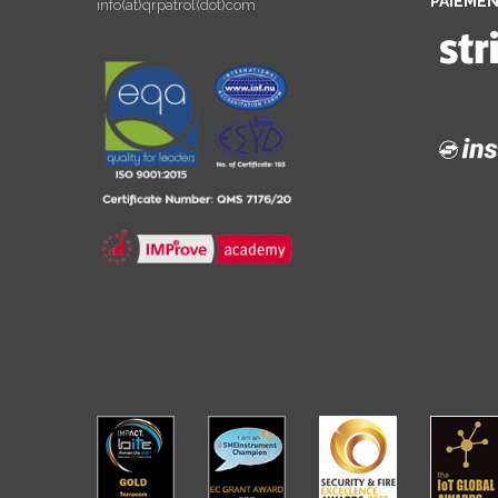
PAIEMEN
info(at)qrpatrol(dot)com