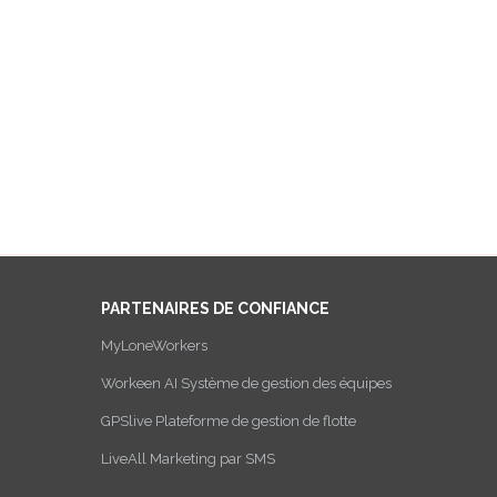
PARTENAIRES DE CONFIANCE
MyLoneWorkers
Workeen AI Système de gestion des équipes
GPSlive Plateforme de gestion de flotte
LiveAll Marketing par SMS