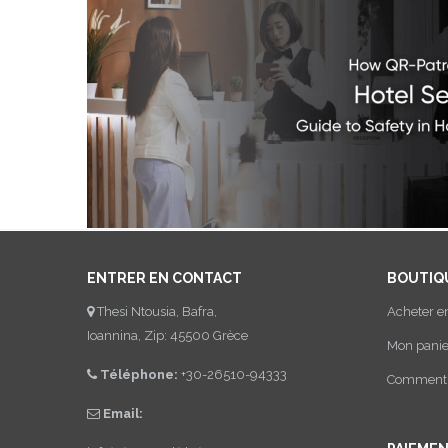
ENTRER EN CONTACT
BOUTIQ
Thesi Ntousia, Bafra,
Acheter e
Ioannina, Zip: 45500 Grèce
Mon panie
Téléphone:
+30-26510-94333
Comment a
Email: