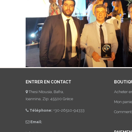
ENTRER EN CONTACT
BOUTIQ
Thesi Ntousia, Bafra,
Acheter e
Ioannina, Zip: 45500 Grèce
Mon panie
Téléphone:
+30-26510-94333
Comment a
Email: