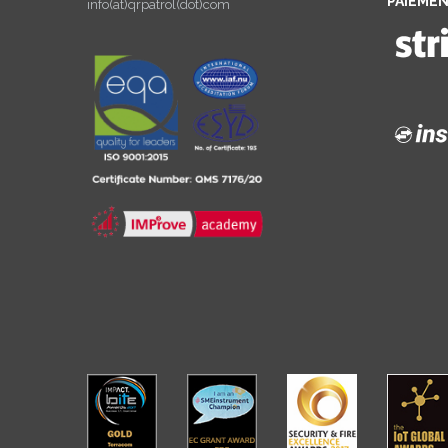
PAIEMEN
info(at)qrpatrol(dot)com