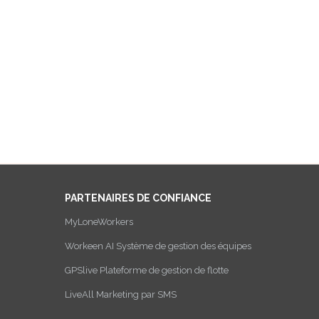
PARTENAIRES DE CONFIANCE
MyLoneWorkers
Workeen AI Système de gestion des équipes
GPSlive Plateforme de gestion de flotte
LiveAll Marketing par SMS