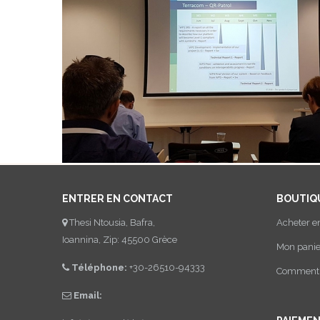
ENTRER EN CONTACT
BOUTIQ
Thesi Ntousia, Bafra,
Acheter e
Ioannina, Zip: 45500 Grèce
Mon panie
Téléphone:
+30-26510-94333
Comment a
Email: