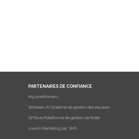
PARTENAIRES DE CONFIANCE
MyLoneWorkers
Workeen AI Système de gestion des équipes
GPSlive Plateforme de gestion de flotte
LiveAll Marketing par SMS