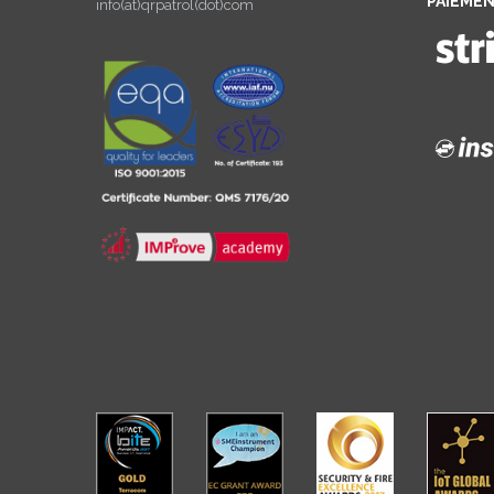
PAIEMEN
info(at)qrpatrol(dot)com