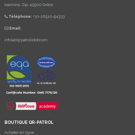
Ioannina, Zip: 45500 Grèce
Téléphone:
+30-26510-94333
Email:
info(at)qrpatrol(dot)com
BOUTIQUE QR-PATROL
Acheter en ligne