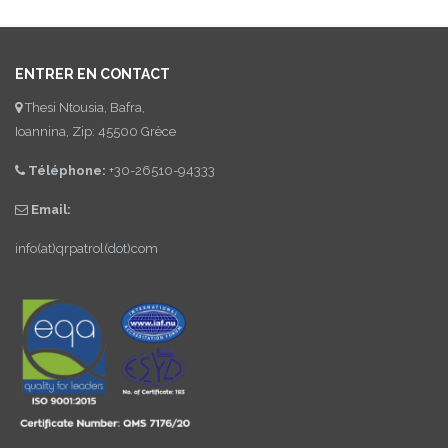
ENTRER EN CONTACT
Thesi Ntousia, Bafra,
Ioannina, Zip: 45500 Grèce
Téléphone:
+30-26510-94333
Email:
info(at)qrpatrol(dot)com