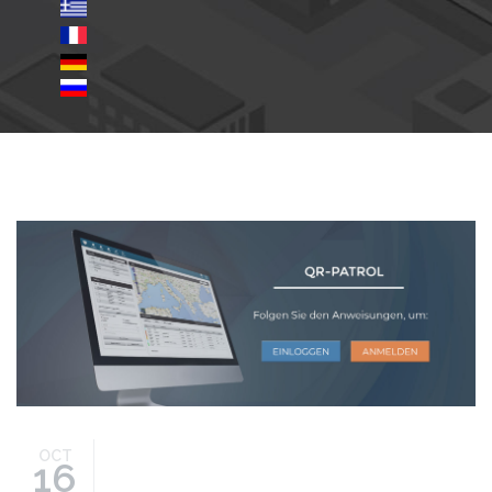
how-to-guides-de-8.jpg
OCT
16