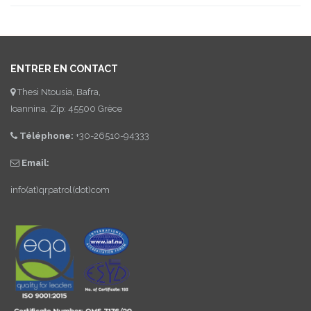
ENTRER EN CONTACT
Thesi Ntousia, Bafra,
Ioannina, Zip: 45500 Grèce
Téléphone:
+30-26510-94333
Email:
info(at)qrpatrol(dot)com