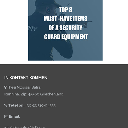
IN KONTAKT KOMMEN
Thesi Ntousia, Bafra,
Ioannina, Zip: 45500 Griechenland
Telefon:
+30-26510-94333
Email:
info(at)qrpatrol(dot)com