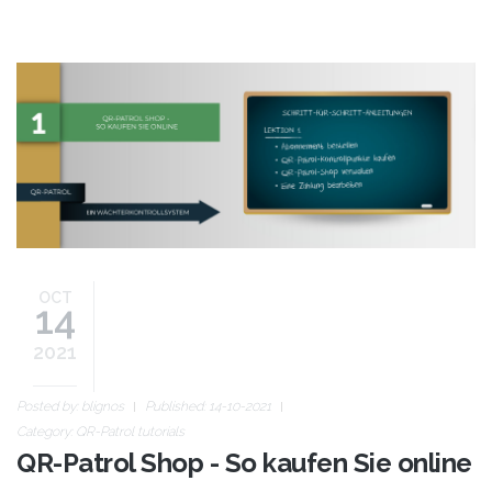
how-to-guides-de-1.jpg
OCT
14
2021
Posted by:
blignos
Published: 14-10-2021
Category:
QR-Patrol tutorials
QR-Patrol Shop - So kaufen Sie online