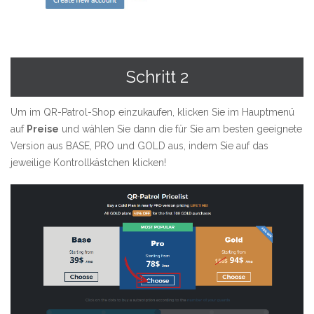
Schritt 2
Um im QR-Patrol-Shop einzukaufen, klicken Sie im Hauptmenü
auf
Preise
und wählen Sie dann die für Sie am besten geeignete
Version aus
BASE
,
PRO
und
GOLD
aus, indem Sie auf das
jeweilige Kontrollkästchen klicken!