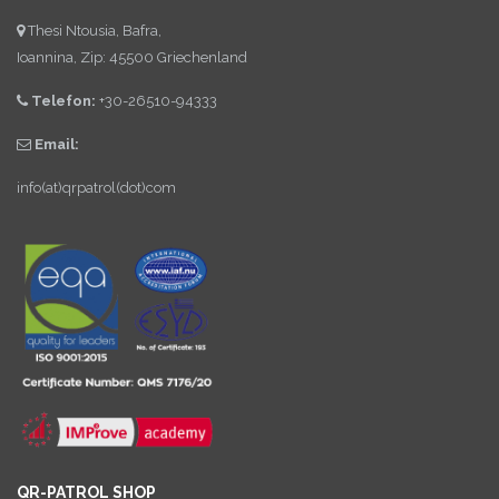
Thesi Ntousia, Bafra,
Ioannina, Zip: 45500 Griechenland
Telefon:
+30-26510-94333
Email:
info(at)qrpatrol(dot)com
QR-PATROL SHOP