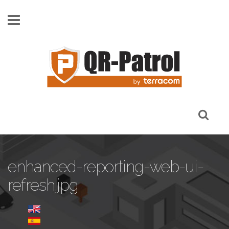
Παράκαμψη προς το κυρίως περιεχόμενο
enhanced-reporting-web-ui-
refresh.jpg