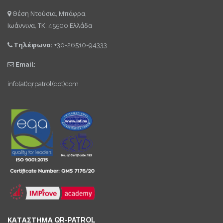
Θέση Ντούσια, Μπάφρα,
Ιωάννινα, ΤΚ: 45500 Ελλάδα
Τηλέφωνο:
+30-26510-94333
Email:
info(at)qrpatrol(dot)com
ΚΑΤΑΣΤΗΜΑ QR-PATROL