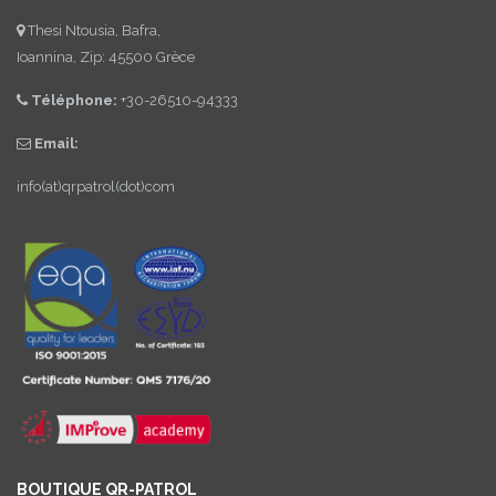
Thesi Ntousia, Bafra,
Ioannina, Zip: 45500 Grèce
Téléphone:
+30-26510-94333
Email:
info(at)qrpatrol(dot)com
BOUTIQUE QR-PATROL