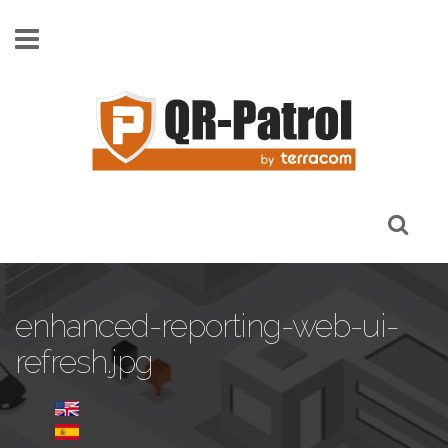
Skip to main content
enhanced-reporting-web-ui-
refresh.jpg