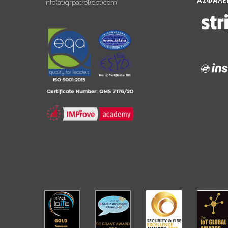
ΑΣΦΑΛΕ
info(at)qrpatrol(dot)com