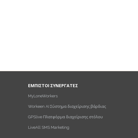
ΕΜΠΙΣΤΟΙ ΣΥΝΕΡΓΑΤΕΣ
MyLoneWorkers
Workeen AI Σύστημα διαχείρισης βάρδιας
GPSlive Πλατφόρμα διαχείρισης στόλου
LiveAll SMS Marketing