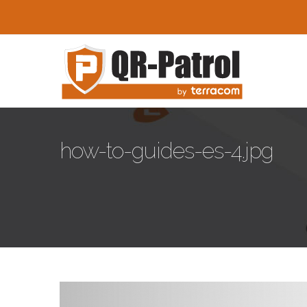
Παράκαμψη προς το κυρίως περιεχόμενο
how-to-guides-es-4.jpg