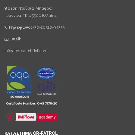
Θέση Ντούσια, Μπάφρα,
Ιωάννινα, ΤΚ: 45500 Ελλάδα
Τηλέφωνο:
+30-26510-94333
Email:
info(at)qrpatrol(dot)com
ΚΑΤΑΣΤΗΜΑ QR-PATROL