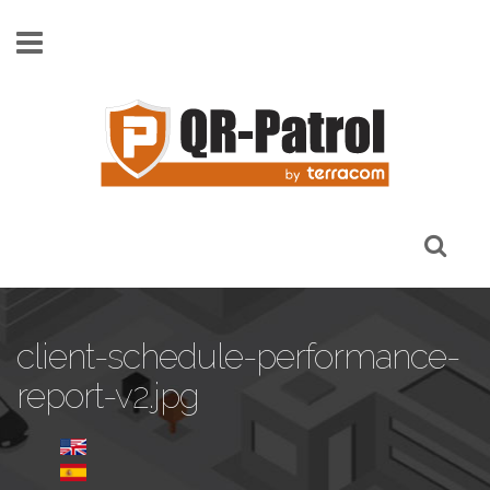
Παράκαμψη προς το κυρίως περιεχόμενο
client-schedule-performance-
report-v2.jpg