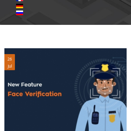
face-verification.jpg
26
Jul