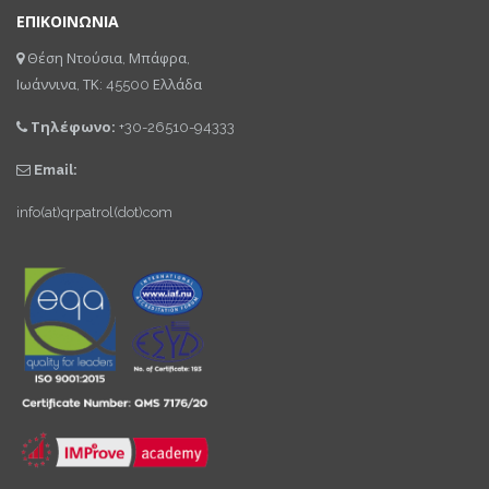
ΕΠΙΚΟΙΝΩΝΙΑ
Θέση Ντούσια, Μπάφρα,
Ιωάννινα, ΤΚ: 45500 Ελλάδα
Τηλέφωνο:
+30-26510-94333
Email:
info(at)qrpatrol(dot)com