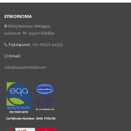
ΕΠΙΚΟΙΝΩΝΙΑ
Θέση Ντούσια, Μπάφρα,
Ιωάννινα, ΤΚ: 45500 Ελλάδα
Τηλέφωνο:
+30-26510-94333
Email:
info(at)qrpatrol(dot)com