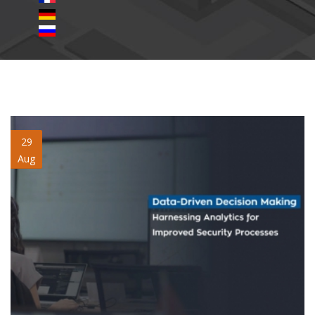
Data-Driven-Decision-
29
Aug
Making.jpg