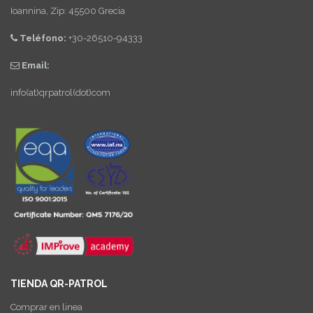
Ioannina, Zip: 45500 Grecia
Teléfono:
+30-26510-94333
Email:
info(at)qrpatrol(dot)com
TIENDA QR-PATROL
Comprar en linea