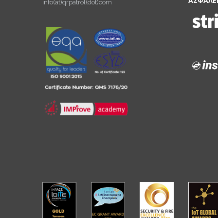
ΑΣΦΑΛΕ
info(at)qrpatrol(dot)com