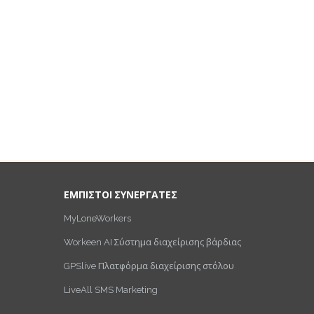
ΕΜΠΙΣΤΟΙ ΣΥΝΕΡΓΑΤΕΣ
MyLoneWorkers
Workeen AI Σύστημα διαχείρισης βάρδιας
GPSlive Πλατφόρμα διαχείρισης στόλου
LiveAll SMS Marketing