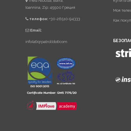
Thesi Ntousia, Bafra,
Купить о
Ioannina, Zip: 45500 Греция
Моя теле
телефон:
+30-26510-94333
Как поку
Email:
БЕЗОПА
info(at)qrpatrol(dot)com