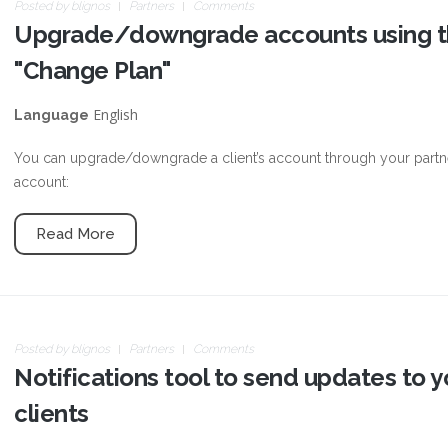
Posted by
blignos
Partners
Comments
Upgrade/downgrade accounts using 
"Change Plan"
English
Language
You can upgrade/downgrade a client’s account through your partn
account:
Read More
Posted by
blignos
Partners
Comments
Notifications tool to send updates to y
clients