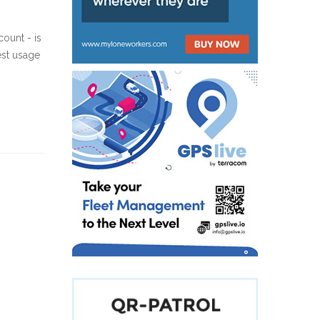
count - is
est usage