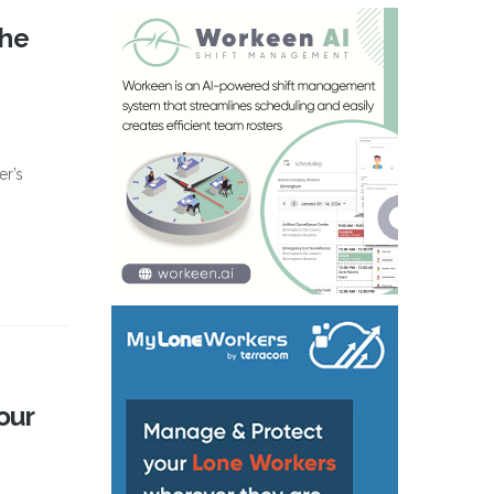
the
er’s
our