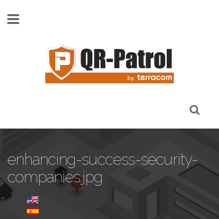
Skip to main content
enhancing-success-security-
companies.jpg