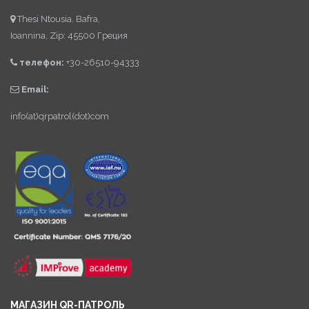
Thesi Ntousia, Bafra,
Ioannina, Zip: 45500 Греция
телефон:
+30-26510-94333
Email:
info(at)qrpatrol(dot)com
МАГАЗИН QR-ПАТРОЛЬ