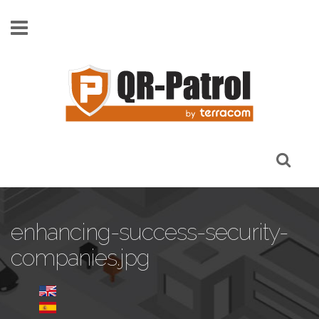
Skip to main content
enhancing-success-security-
companies.jpg