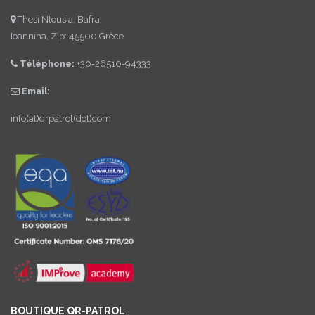
Thesi Ntousia, Bafra,
Ioannina, Zip: 45500 Grèce
Téléphone:
+30-26510-94333
Email:
info(at)qrpatrol(dot)com
BOUTIQUE QR-PATROL