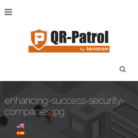
Skip to main content
enhancing-success-security-
companies.jpg