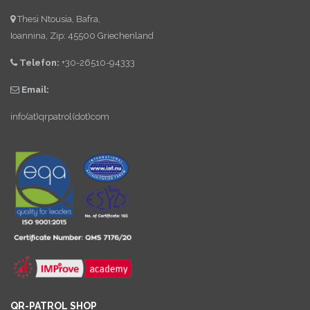
Thesi Ntousia, Bafra,
Ioannina, Zip: 45500 Griechenland
Telefon:
+30-26510-94333
Email:
info(at)qrpatrol(dot)com
QR-PATROL SHOP