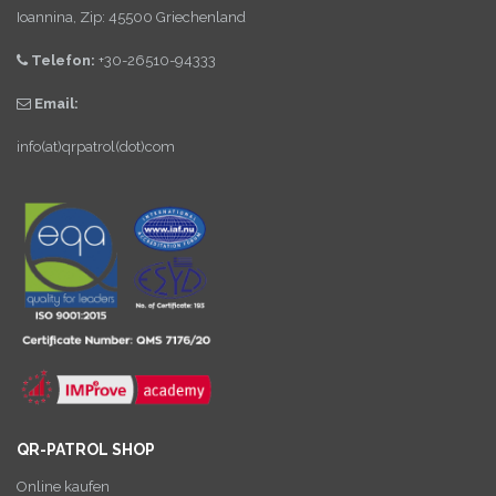
Ioannina, Zip: 45500 Griechenland
Telefon:
+30-26510-94333
Email:
info(at)qrpatrol(dot)com
QR-PATROL SHOP
Online kaufen