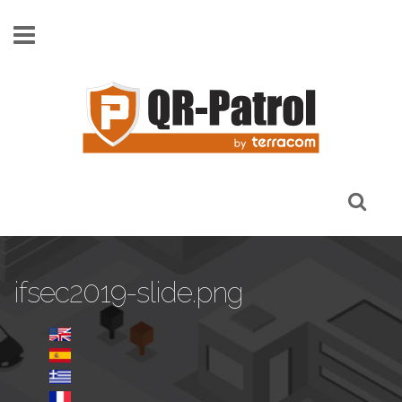
Παράκαμψη προς το κυρίως περιεχόμενο
ifsec2019-slide.png