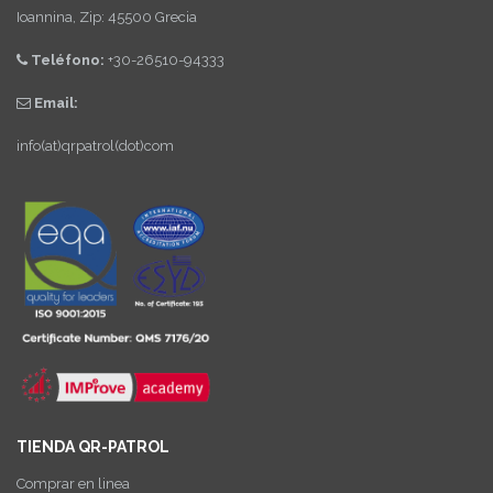
Ioannina, Zip: 45500 Grecia
Teléfono:
+30-26510-94333
Email:
info(at)qrpatrol(dot)com
TIENDA QR-PATROL
Comprar en linea