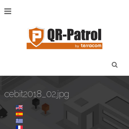
Παράκαμψη προς το κυρίως περιεχόμενο
cebit2018_02.jpg