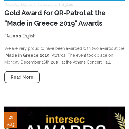
Posted by
blignos
Latest news
Σχόλια
Gold Award for QR-Patrol at the
"Made in Greece 2019" Awards
English
Γλώσσα
We are very proud to have been awarded with two awards at the
"
Made in Greece 2019
" Awards. The event took place on
Monday December 16th 2019, at the Athens Concert Hall.
Read More
INTERSEC-AWARDS-2019-
20
Aug
slide01.jpg