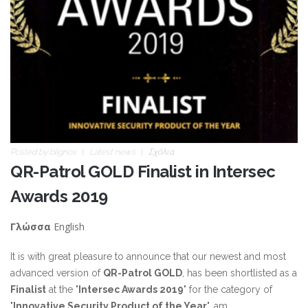
Posted by
blignos
Latest news
Σχόλια
QR-Patrol GOLD Finalist in Intersec
Awards 2019
English
Γλώσσα
It is with great pleasure to announce that our newest and most
advanced version of
QR-Patrol GOLD
, has been shortlisted as a
Finalist
at the "
Intersec Awards 2019
" for the category of
"
Innovative Security Product of the Year
", am