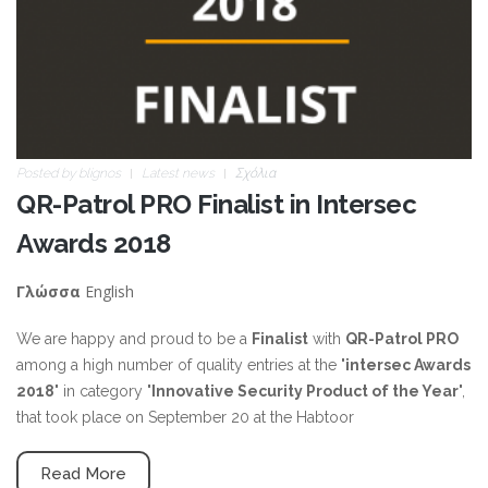
Posted by
blignos
Latest news
Σχόλια
QR-Patrol PRO Finalist in Intersec
Awards 2018
English
Γλώσσα
We are happy and proud to be a
Finalist
with
QR-Patrol PRO
among a high number of quality entries at the "
intersec Awards
2018
" in category "
Innovative Security Product of the Year
",
that took place on September 20 at the Habtoor
Read More