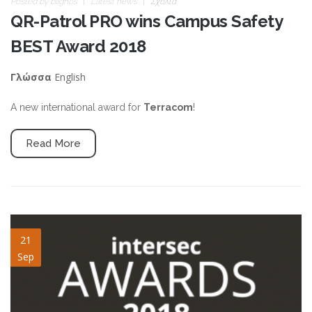
Posted by
blignos
Latest news
Σχόλια
QR-Patrol PRO wins Campus Safety
BEST Award 2018
English
Γλώσσα
A new international award for
Terracom
!
Read More
INTERSEC-AWARDS-2018-
21
Sep
slide.png