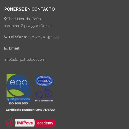
PONERSE EN CONTACTO
Thesi Ntousia, Bafra,
Ioannina, Zip: 45500 Grecia
Teléfono:
+30-26510-94333
Email:
info(at)qrpatrol(dot)com