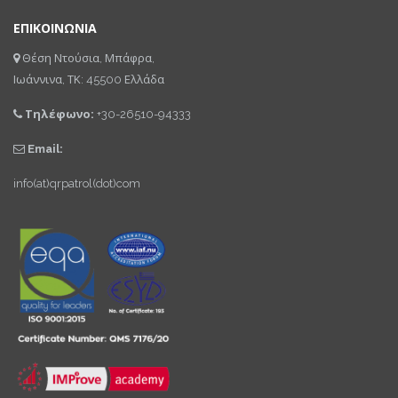
ΕΠΙΚΟΙΝΩΝΙΑ
Θέση Ντούσια, Μπάφρα,
Ιωάννινα, ΤΚ: 45500 Ελλάδα
Τηλέφωνο:
+30-26510-94333
Email:
info(at)qrpatrol(dot)com