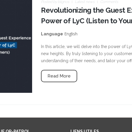
Posted by
blignos
Latest news
Comments
Revolutionizing the Guest 
Power of LyC (Listen to Yo
English
Language
In this article, we will delve into the power of 
new heights. By truly listening to your custome
understanding of their needs, and tailor your of
Read More
UE QR-PATROL
LIENS UTILES