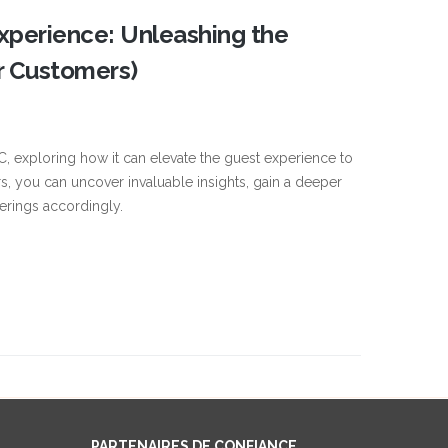
Experience: Unleashing the
ur Customers)
LyC, exploring how it can elevate the guest experience to
rs, you can uncover invaluable insights, gain a deeper
ferings accordingly.
PARTENAIRES DE CONFIANCE