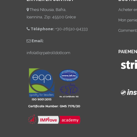
Thesi Ntousia, Bafra,
Acheter e
Ioannina, Zip: 45500 Grèce
Mon panie
Téléphone:
+30-26510-94333
Comment a
Email:
PAIEMEN
info(at)qrpatrol(dot)com