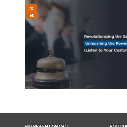
lyc-blogpost.jpg
20
Feb
ENTRER EN CONTACT
BOUTIQ