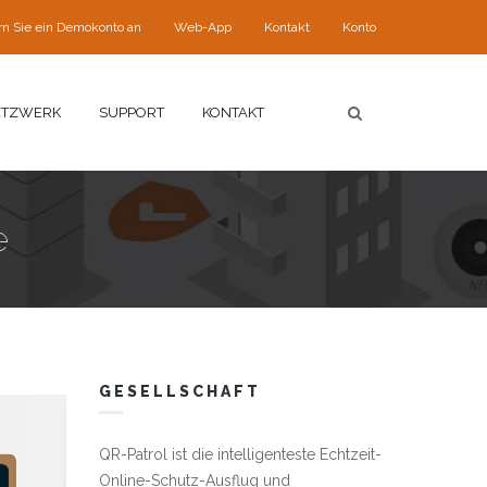
rn Sie ein Demokonto an
Web-App
Kontakt
Konto
ETZWERK
SUPPORT
KONTAKT
e
GESELLSCHAFT
QR-Patrol ist die intelligenteste Echtzeit-
Online-Schutz-Ausflug und