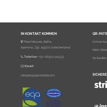
IN KONTAKT KOMMEN
QR-PAT
Thesi Ntousia, Bafra,
Online ka
Ioannina, Zip: 45500 Griechenland
Mein War
Telefon:
+30-26510-94333
So kaufen 
Email:
SICHER
info(at)qrpatrol(dot)com