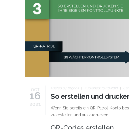
Posted by:
blignos
Published: 16-10-2021
Cat
OCT
16
So erstellen und drucke
2021
Wenn Sie bereits ein QR-Patrol-Konto be
zu erstellen und auszudrucken.
QR-Codes erstellen