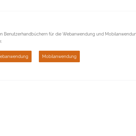
ren Benutzerhandbüchern für die
Webanwendung
und
Mobilanwendu
n:
ebanwendung
Mobilanwendung