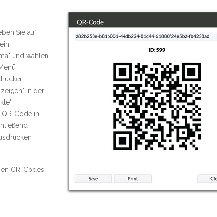
ben Sie auf
ein,
irma" und wählen
-Menü
 drucken
zeigen" in der
kte",
n QR-Code in
hließend
usdrucken,
igenen QR-Codes
.