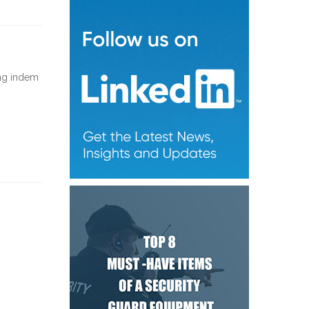
ng
indem