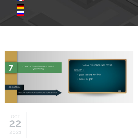
how-to-guides-es-7.jpg
OCT
22
2021