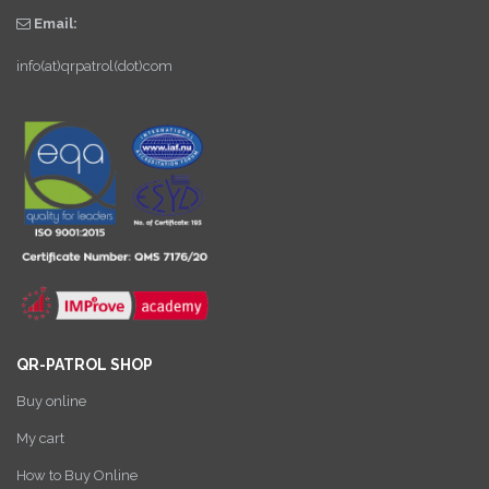
Email:
info(at)qrpatrol(dot)com
QR-PATROL SHOP
Buy online
My cart
How to Buy Online